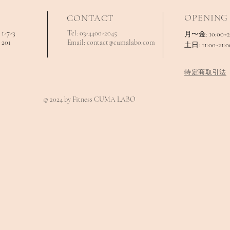
OPENING
CONTACT
7-3
Tel: 03-4400-2045
月〜金: 10:00~2
01
Email:
contact@cumalabo.com
土日: 11:00-21:0
特定商取引法
© 2024 by Fitness CUMA LABO